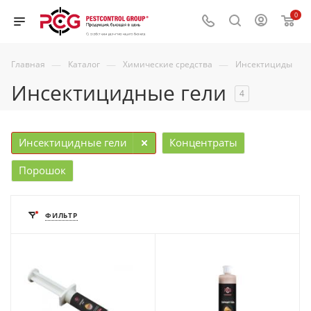
0
—
—
—
Главная
Каталог
Химические средства
Инсектициды
Инсектицидные гели
4
Инсектицидные гели
Концентраты
Порошок
ФИЛЬТР