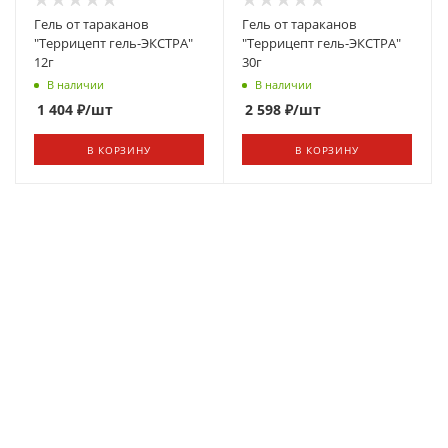
Гель от тараканов
Гель от тараканов
"Террицепт гель-ЭКСТРА"
"Террицепт гель-ЭКСТРА"
12г
30г
В наличии
В наличии
1 404
₽
/шт
2 598
₽
/шт
В КОРЗИНУ
В КОРЗИНУ