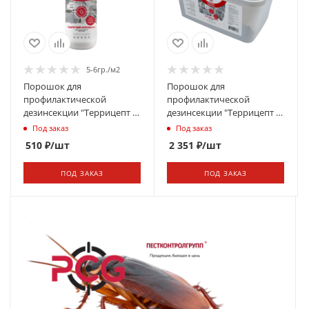
5-6гр./м2
Порошок для
Порошок для
профилактической
профилактической
дезинсекции "Террицепт -
дезинсекции "Террицепт -
Кристалл" 130г
Кристалл" 1000г
Под заказ
Под заказ
510
₽
/шт
2 351
₽
/шт
ПОД ЗАКАЗ
ПОД ЗАКАЗ