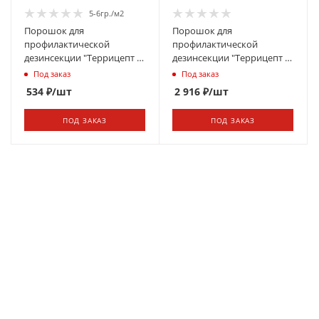
5-6гр./м2
Порошок для
Порошок для
профилактической
профилактической
дезинсекции "Террицепт -
дезинсекции "Террицепт -
Кварц" 130г
Кварц" 1000г
Под заказ
Под заказ
534
₽
/шт
2 916
₽
/шт
ПОД ЗАКАЗ
ПОД ЗАКАЗ