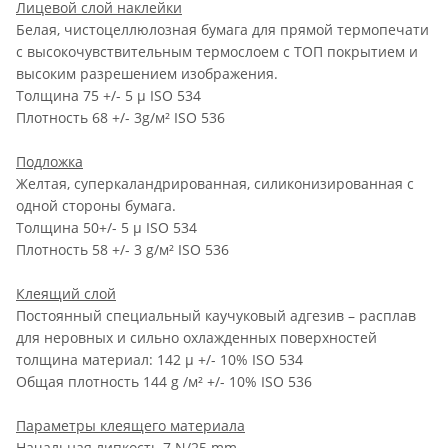
Лицевой слой наклейки
Белая, чистоцеллюлозная бумага для прямой термопечати
с высокочувствительным термослоем c ТОП покрытием и
высоким разрешением изображения.
Толщина 75 +/- 5 µ ISO 534
Плотность 68 +/- 3g/м² ISO 536
Подложка
Желтая, суперкаландрированная, силиконизированная с
одной стороны бумага.
Толщина 50+/- 5 µ ISO 534
Плотность 58 +/- 3 g/м² ISO 536
Клеящий слой
Постоянный специальный каучуковый адгезив – расплав
для неровных и сильно охлажденных поверхностей
толщина материал: 142 µ +/- 10% ISO 534
Общая плотность 144 g /м² +/- 10% ISO 536
Параметры клеящего материала
Начальная липкость 7 N/25 mm