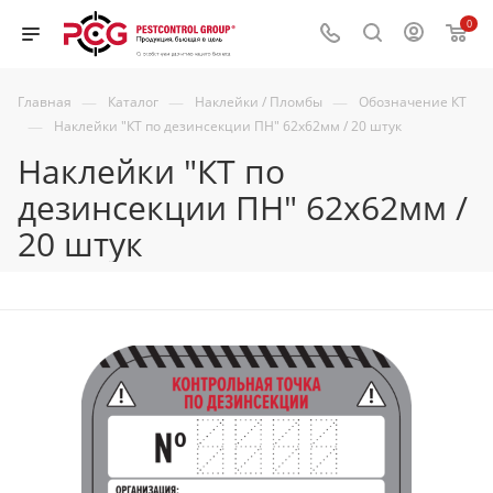
0
—
—
—
Главная
Каталог
Наклейки / Пломбы
Обозначение КТ
—
Наклейки "КТ по дезинсекции ПН" 62х62мм / 20 штук
Наклейки "КТ по
дезинсекции ПН" 62х62мм /
20 штук