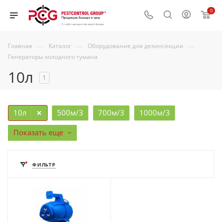
0
—
—
—
Главная
Каталог
Оборудование для дезинсекции
Генераторы холодного тумана
10л
1
10л
500м/3
700м/3
1000м/3
Показать еще
ФИЛЬТР