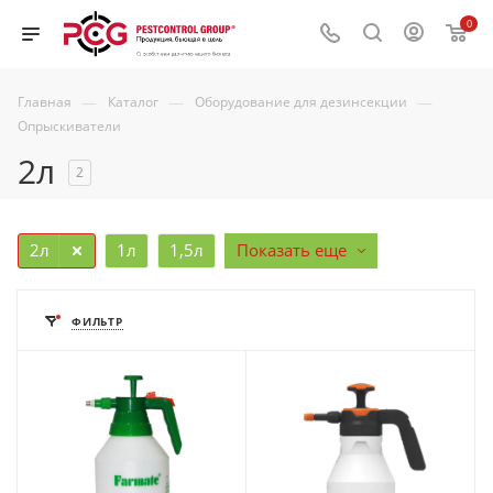
0
—
—
—
Главная
Каталог
Оборудование для дезинсекции
Опрыскиватели
2л
2
2л
1л
1,5л
Показать еще
ФИЛЬТР