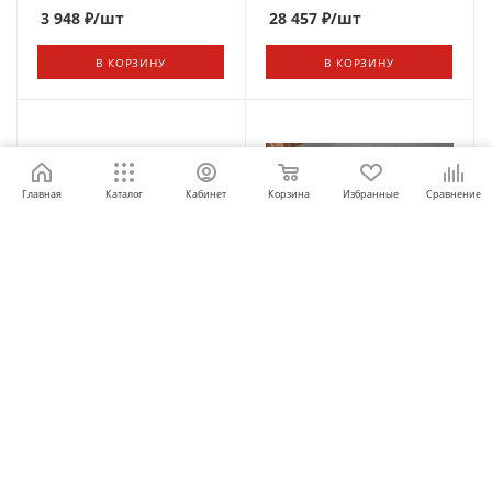
3 948
₽
/шт
28 457
₽
/шт
В КОРЗИНУ
В КОРЗИНУ
Главная
Каталог
Кабинет
Корзина
Избранные
Сравнение
Опрыскиватель-
Опрыскиватель
воздуходувка ранцевый
аккумуляторный 5D
моторный "KASEI" 3W-30
В наличии
В наличии
23 747
₽
/шт
2 314
₽
/шт