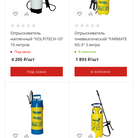
Опрыскиватель
Опрыскиватель
наплечный "VOLPITECH-10"
пневматический "FARMATЕ
10 литров
NS-3" 3 литра
Под заказ
В наличии
4 205
₽
/шт
1 893
₽
/шт
ПОД ЗАКАЗ
В КОРЗИНУ