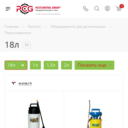
0
—
—
—
Главная
Каталог
Оборудование для дезинсекции
Опрыскиватели
18л
33
18л
1л
1,5л
2л
Показать еще
ФИЛЬТР