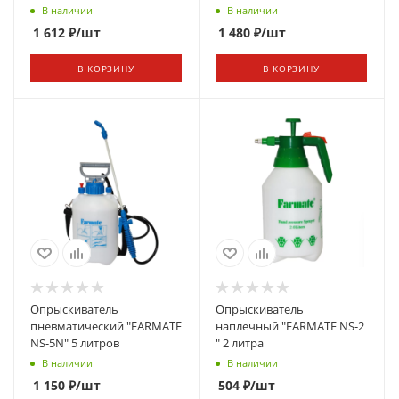
В наличии
В наличии
1 612
₽
/шт
1 480
₽
/шт
В КОРЗИНУ
В КОРЗИНУ
Опрыскиватель
Опрыскиватель
пневматический "FARMATЕ
наплечный "FARMATЕ NS-2
NS-5N" 5 литров
" 2 литра
В наличии
В наличии
1 150
₽
/шт
504
₽
/шт