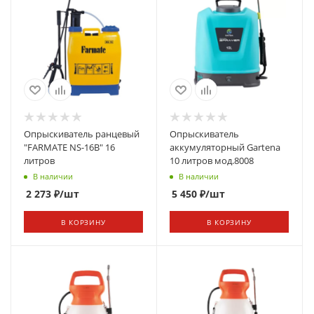
Опрыскиватель ранцевый
Опрыскиватель
"FARMATЕ NS-16В" 16
аккумуляторный Gartena
литров
10 литров мод.8008
В наличии
В наличии
2 273
₽
/шт
5 450
₽
/шт
В КОРЗИНУ
В КОРЗИНУ