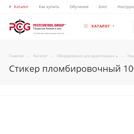
Каталог
Как купить
Обучение
Блог
Инструк
КАТАЛОГ
—
—
—
Главная
Каталог
Оборудование для дератизации
Нак
Стикер пломбировочный 100х