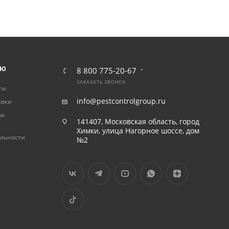
ЛЮ
8 800 775-20-67
ЗАКАЗАТЬ ЗВОНОК
ты
info@pestcontrolgroup.ru
авки
ра
141407, Московская область, город
Химки, улица Нагорное шоссе, дом
льности
№2