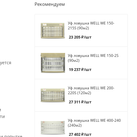
Рекомендуем
Уф ловушка WELL WE 150-
215S (90м2)
23 205
₽
/шт
Уф ловушка WELL WE 150-2S
(90м2)
уется
19 237
₽
/шт
Уф ловушка WELL WE 200-
220S (120м2)
27 311
₽
/шт
м
сти
Уф ловушка WELL WE 400-240
(240м2)
27 402
₽
/шт
ри попытке