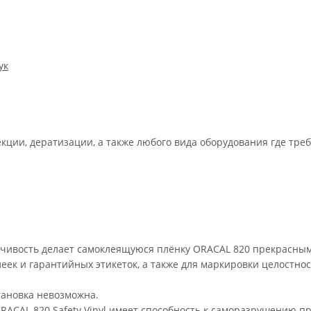
ук
ции, дератизации, а также любого вида оборудования где треб
йчивость делает самоклеящуюся плёнку ORACAL 820 прекрасны
ек и гарантийных этикеток, а также для маркировки целостно
тановка невозможна.
RACAL 820 Safety Vinyl имеет способность к саморазрушению п