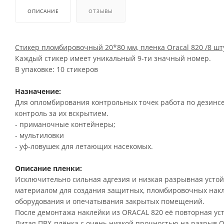
ОПИСАНИЕ
ОТЗЫВЫ
Стикер пломбировочный 20*80 мм, пленка Oracal 820 /8 шт
Каждый стикер имеет уникальный 9-ти значный номер.
В упаковке: 10 стикеров
Назначение:
Для опломбирования контрольных точек работа по дезинсек
контроль за их вскрытием.
- приманочные контейнеры;
- мультиловки
- уф-ловушек для летающих насекомых.
Описание пленки:
Исключительно сильная адгезия и низкая разрывная усто
материалом для создания защитных, пломбировочных накле
оборудования и опечатывания закрытых помещений.
После демонтажа наклейки из ORACAL 820 её повторная ус
Литая ПВХ-плёнка с очень низкой прочностью на разрыв O