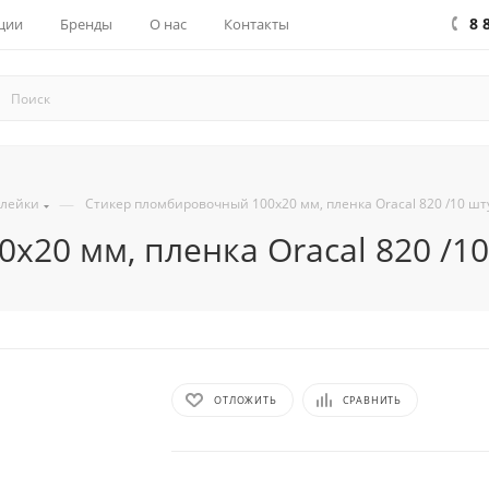
8 
ции
Бренды
О нас
Контакты
—
лейки
Стикер пломбировочный 100х20 мм, пленка Oracal 820 /10 шт
20 мм, пленка Oracal 820 /10
ОТЛОЖИТЬ
СРАВНИТЬ