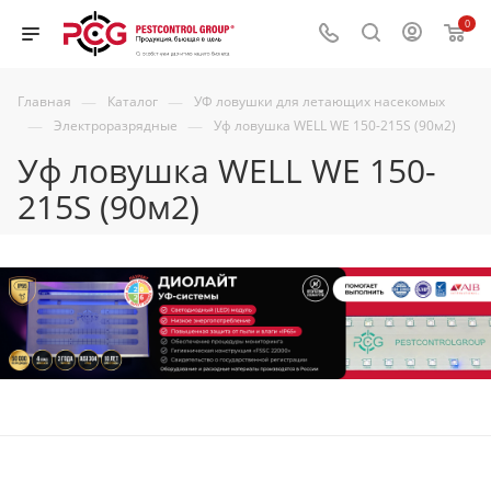
0
—
—
Главная
Каталог
УФ ловушки для летающих насекомых
—
—
Электроразрядные
Уф ловушка WELL WE 150-215S (90м2)
Уф ловушка WELL WE 150-
215S (90м2)