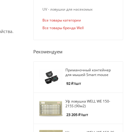
UV - ловушки для насекомых
Все товары категории
Все товары бренда Well
ойства.
Рекомендуем
Приманочный контейнер
для мышей Smart mouse
92
₽
/шт
Уф ловушка WELL WE 150-
215S (90м2)
23 205
₽
/шт