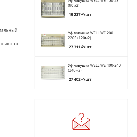
Уф ловушка WELL WE 150-2S
(90м2)
19 237
₽
/шт
циальный
Уф ловушка WELL WE 200-
220S (120м2)
аняют от
27 311
₽
/шт
Уф ловушка WELL WE 400-240
(240м2)
27 402
₽
/шт