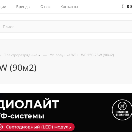
8 
ции
Бренды
О нас
Контакты
—
—
Электроразрядные
Уф ловушка WELL WE 150-2SW (90м2)
W (90м2)