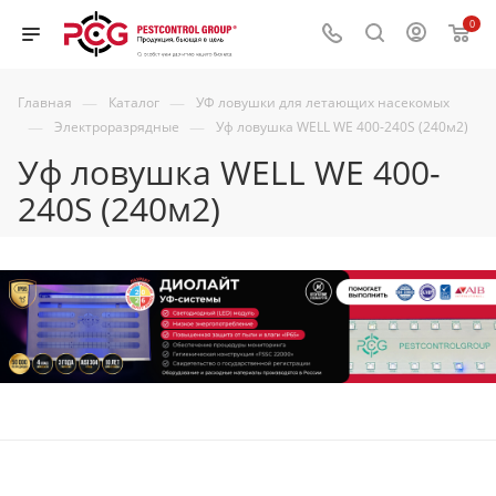
0
—
—
Главная
Каталог
УФ ловушки для летающих насекомых
—
—
Электроразрядные
Уф ловушка WELL WE 400-240S (240м2)
Уф ловушка WELL WE 400-
240S (240м2)