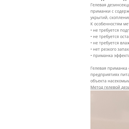
Гелевая дезинсекц
приманки с содерж
укрытий, скоплени
К особенностям мет
• не требуется по
• не требуется ост
• не требуется вла
• нет резкого запа
• приманка эффект
Гелевая приманка 
предприятиях пита
объекта насекомы
Метод гелевой дез