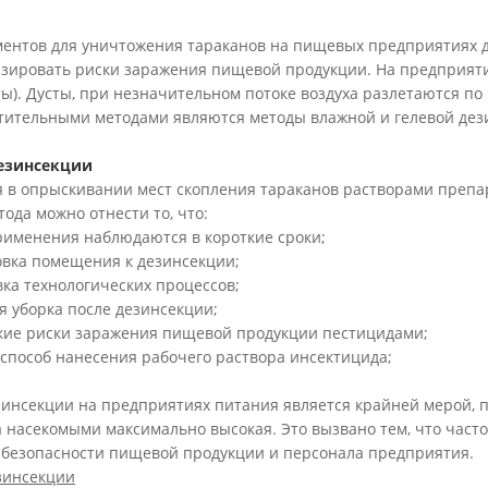
ментов для уничтожения тараканов на пищевых предприятиях д
ировать риски заражения пищевой продукции. На предприятия
ты). Дусты, при незначительном потоке воздуха разлетаются 
тительными методами являются методы влажной и гелевой дез
езинсекции
 в опрыскивании мест скопления тараканов растворами препа
ода можно отнести то, что:
применения наблюдаются в короткие сроки;
товка помещения к дезинсекции;
вка технологических процессов;
я уборка после дезинсекции;
кие риски заражения пищевой продукции пестицидами;
й способ нанесения рабочего раствора инсектицида;
инсекции на предприятиях питания является крайней мерой, пр
 насекомыми максимально высокая. Это вызвано тем, что часто
 безопасности пищевой продукции и персонала предприятия.
зинсекции