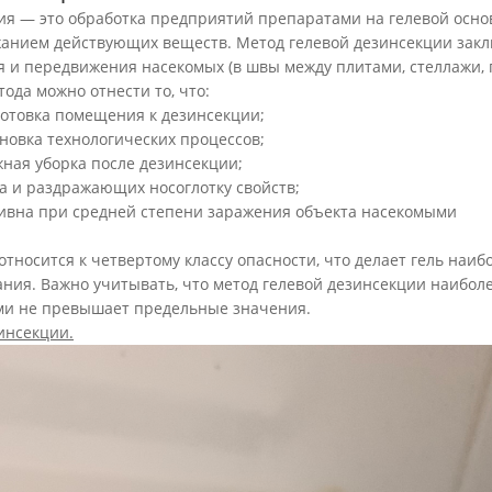
ия — это обработка предприятий препаратами на гелевой основ
анием действующих веществ. Метод гелевой дезинсекции закл
я и передвижения насекомых (в швы между плитами, стеллажи, 
ода можно отнести то, что:
дготовка помещения к дезинсекции;
ановка технологических процессов;
жная уборка после дезинсекции;
ха и раздражающих носоглотку свойств;
ивна при средней степени заражения объекта насекомыми
относится к четвертому классу опасности, что делает гель наи
ния. Важно учитывать, что метод гелевой дезинсекции наиболее
ми не превышает предельные значения.
инсекции.