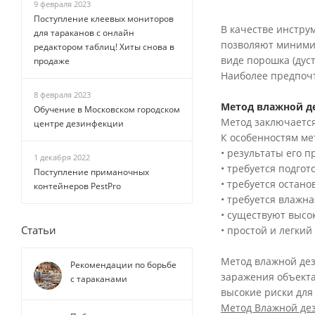
9 февраля 2023
Поступление клеевых мониторов
В качестве инстру
для тараканов с онлайн
позволяют минимиз
редактором таблиц! Хиты снова в
виде порошка (дус
продаже
Наиболее предпоч
8 февраля 2023
Метод влажной д
Обучение в Московском городском
Метод заключается
центре дезинфекции
К особенностям мет
• результаты его 
1 декабря 2022
• требуется подго
Поступление приманочных
• требуется остано
контейнеров PestPro
• требуется влажна
• существуют высо
Статьи
• простой и легки
Метод влажной дез
Рекомендации по борьбе
заражения объекта
с тараканами
высокие риски для
Метод Влажной де