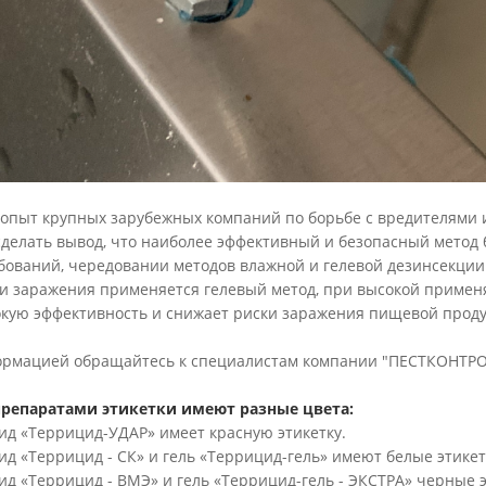
 опыт крупных зарубежных компаний по борьбе с вредителями
делать вывод, что наиболее эффективный и безопасный метод
бований, чередовании методов влажной и гелевой дезинсекции
и заражения применяется гелевый метод, при высокой примен
окую эффективность и снижает риски заражения пищевой прод
ормацией обращайтесь к специалистам компании "ПЕСТКОНТ
препаратами этикетки имеют разные цвета:
ид «Террицид-УДАР» имеет красную этикетку.
ид «Террицид - СК» и гель «Террицид-гель» имеют белые этикет
ид «Террицид - ВМЭ» и гель «Террицид-гель - ЭКСТРА» черные э