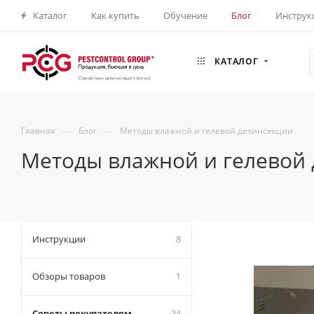
Каталог
Как купить
Обучение
Блог
Инструк
КАТАЛОГ
—
—
Главная
Блог
Методы влажной и гелевой дезинсекции
Методы влажной и гелевой
Инструкции
8
Обзоры товаров
1
Советы покупателям
34