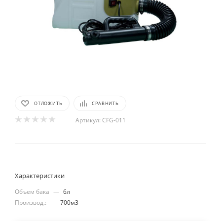
ОТЛОЖИТЬ
СРАВНИТЬ
Артикул:
CFG-011
Характеристики
Объем бака
—
6л
Производ.:
—
700м3