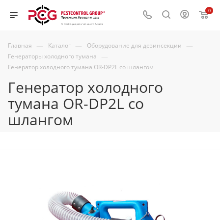
0
—
—
—
Главная
Каталог
Оборудование для дезинсекции
—
Генераторы холодного тумана
Генератор холодного тумана OR-DP2L со шлангом
Генератор холодного
тумана OR-DP2L со
шлангом