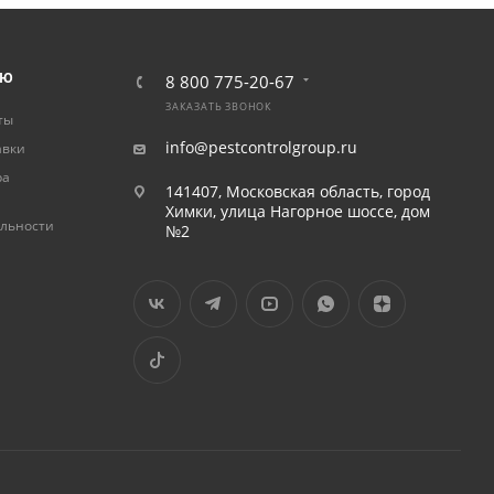
ЛЮ
8 800 775-20-67
ЗАКАЗАТЬ ЗВОНОК
ты
info@pestcontrolgroup.ru
авки
ра
141407, Московская область, город
Химки, улица Нагорное шоссе, дом
льности
№2