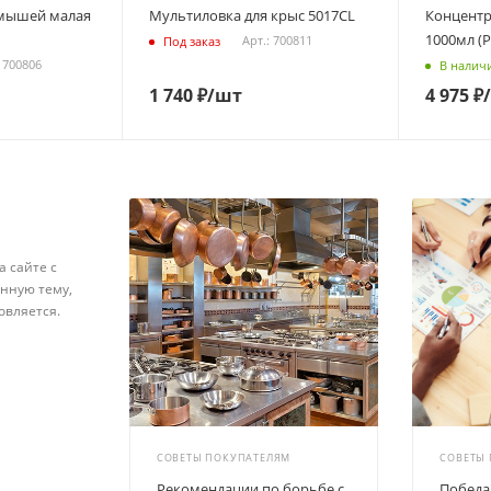
 мышей малая
Мультиловка для крыс 5017CL
Концентр
1000мл (Р
Арт.: 700811
Под заказ
: 700806
В налич
1 740
₽
/шт
4 975
₽
а сайте с
нную тему,
овляется.
СОВЕТЫ ПОКУПАТЕЛЯМ
СОВЕТЫ
Рекомендации по борьбе с
Победа