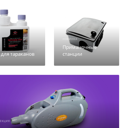
НОВИНКА
Приманочные
A
 для тараканов
станции
СЕКЦИЯ