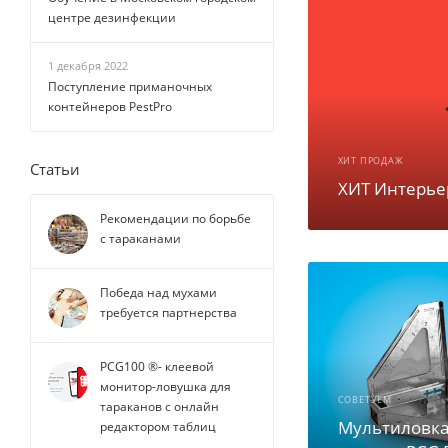
центре дезинфекции
1 декабря 2022
Поступление приманочных
контейнеров PestPro
ХИТ ПРОДАЖ
Статьи
ХИТ Интерье
Рекомендации по борьбе
с тараканами
Победа над мухами
требуется партнерства
PCG100 ®- клеевой
монитор-ловушка для
СОВЕТУЕМ
тараканов с онлайн
Мультиловк
редактором таблиц