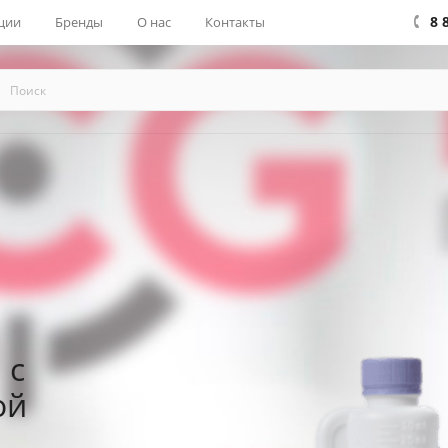
8 
ции
Бренды
О нас
Контакты
 с
ой