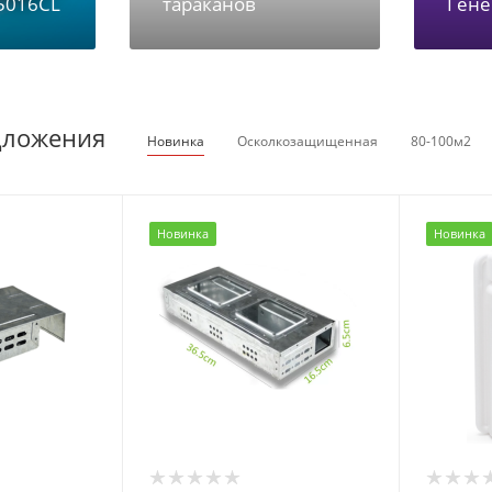
5016CL
тараканов
Гене
дложения
Новинка
Осколкозащищенная
80-100м2
Новинка
Новинка