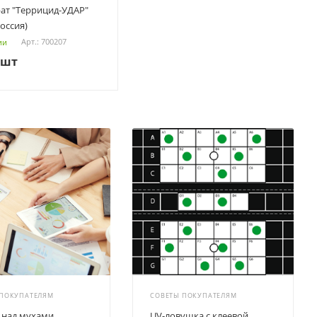
ат "Террицид-УДАР"
оссия)
Арт.: 700207
ии
/шт
 ПОКУПАТЕЛЯМ
СОВЕТЫ ПОКУПАТЕЛЯМ
 над мухами
UV-ловушка с клеевой