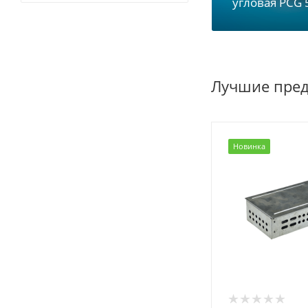
угловая PCG 
Лучшие пре
Новинка