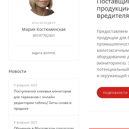
Поставщи
продукции
вредител
ВАШ МЕНЕДЖЕР
Мария Костюминская
Предоставляем
89197782401
продукции для 
промышленност
малотоксичным
ЗАДАТЬ ВОПРОС
оборудованию д
(мониторинга). 
потенциальный
Новости
и окружающей 
9 февраля 2023
Поступление клеевых мониторов
ПОДРОБНОСТИ
для тараканов с онлайн
редактором таблиц! Хиты снова в
продаже
8 февраля 2023
Обучение в Московском городском