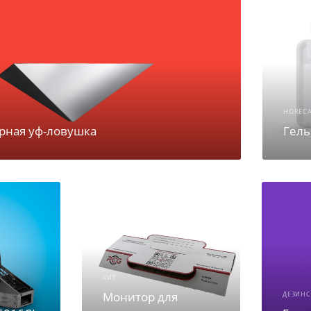
HOREC
рная уф-ловушка
Гель
ХИТ
а
Монитор для
ДЕЗИН