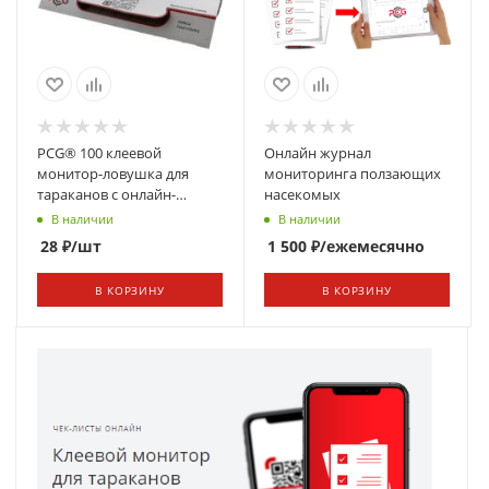
PCG® 100 клеевой
Онлайн журнал
монитор-ловушка для
мониторинга ползающих
тараканов с онлайн-
насекомых
редактором таблиц
В наличии
В наличии
28
₽
/шт
1 500
₽
/ежемесячно
В КОРЗИНУ
В КОРЗИНУ