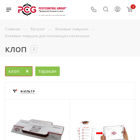
0
—
—
—
Главная
Каталог
Клеевые ловушки
Клеевые ловушки для ползающих насекомых
клоп
2
клоп
таракан
ФИЛЬТР