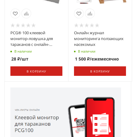
PCG® 100 клеевой
Онлайн журнал
монитор-ловушка для
мониторинга ползающих
тараканов с онлайн-
насекомых
редактором таблиц
В наличии
В наличии
28
₽
/шт
1 500
₽
/ежемесячно
В КОРЗИНУ
В КОРЗИНУ