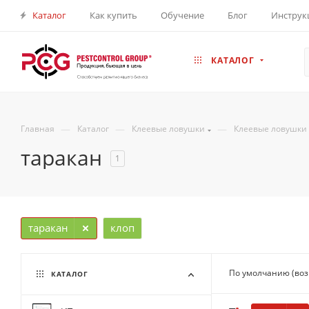
Каталог
Как купить
Обучение
Блог
Инструк
КАТАЛОГ
—
—
—
Главная
Каталог
Клеевые ловушки
Клеевые ловушки
таракан
1
таракан
клоп
По умолчанию (во
КАТАЛОГ