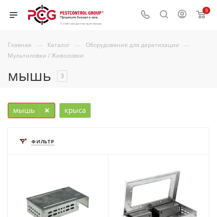
0
—
—
—
Главная
Каталог
Оборудование для дератизации
Мультиловки / Живоловки
мышь
3
мышь
крыса
ФИЛЬТР