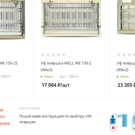
WE 150-2S
Уф ловушка WELL WE 150-2
Уф ловуш
(90м2)
(90м2)
 138011
Арт.: 138010
Мало
Мало
17 084
₽
/шт
23 205
ИНСТРУКЦИИ
Пошаговая инструкция по выбору УФ-
ловушек