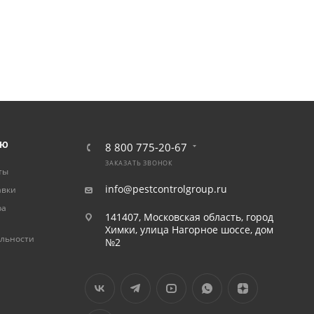
ЛЮ
8 800 775-20-67
ЗАКАЗАТЬ ЗВОНОК
ты
info@pestcontrolgroup.ru
авки
ра
141407, Московская область, город
Химки, улица Нагорное шоссе, дом
льности
№2