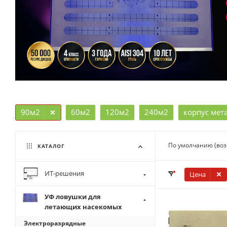
90м2
60м2
120м2
240м2
корпус мет
По умолчанию (во
КАТАЛОГ
ИТ-решения
Цена
УФ ловушки для
летающих насекомых
Электроразрядные