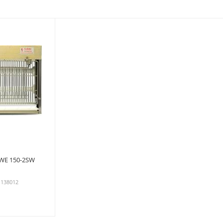
WE 150-2SW
 138012