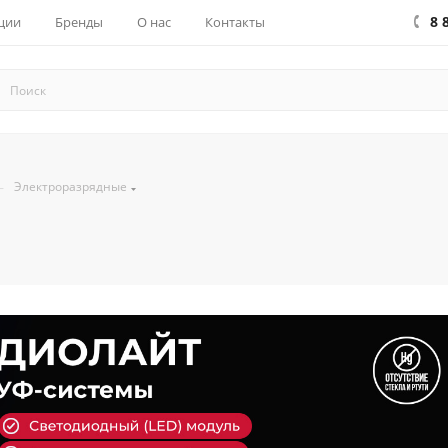
8 
ции
Бренды
О нас
Контакты
—
Электроразрядные