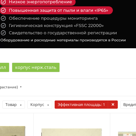
алл
корпус нерж.сталь
зрастание)
Товар
Корпус
Эффективная площадь
: 1
Вреди