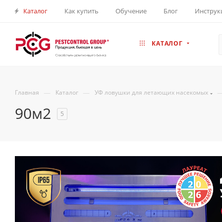
Каталог
Как купить
Обучение
Блог
Инструк
КАТАЛОГ
—
—
Главная
Каталог
УФ ловушки для летающих насекомых
90м2
5